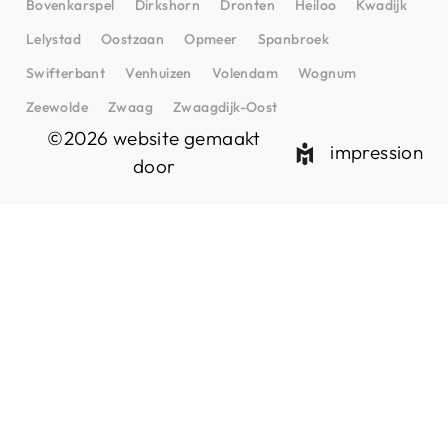
Bovenkarspel
Dirkshorn
Dronten
Heiloo
Kwadijk
Lelystad
Oostzaan
Opmeer
Spanbroek
Swifterbant
Venhuizen
Volendam
Wognum
Zeewolde
Zwaag
Zwaagdijk-Oost
©2026 website gemaakt
impression
door