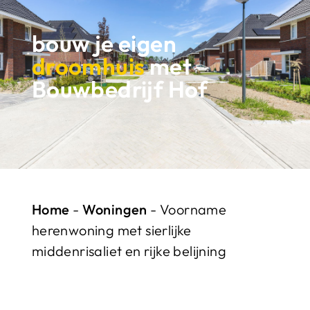
bouw je eigen
droomhuis
met
Bouwbedrijf Hof
Home
-
Woningen
-
Voorname
herenwoning met sierlijke
middenrisaliet en rijke belijning