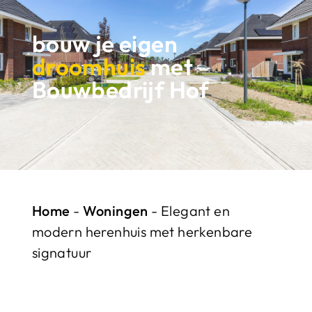
bouw je eigen
droomhuis
met
Bouwbedrijf Hof
Home
-
Woningen
-
Elegant en
modern herenhuis met herkenbare
signatuur