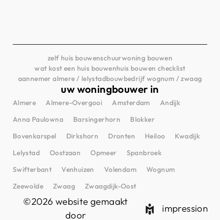
zelf huis bouwen
schuurwoning bouwen
wat kost een huis bouwen
huis bouwen checklist
aannemer almere / lelystad
bouwbedrijf wognum / zwaag
uw woningbouwer in
Almere
Almere-Overgooi
Amsterdam
Andijk
Anna Paulowna
Barsingerhorn
Blokker
Bovenkarspel
Dirkshorn
Dronten
Heiloo
Kwadijk
Lelystad
Oostzaan
Opmeer
Spanbroek
Swifterbant
Venhuizen
Volendam
Wognum
Zeewolde
Zwaag
Zwaagdijk-Oost
©2026 website gemaakt
impression
door