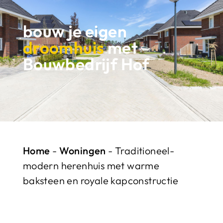
bouw je eigen
droomhuis
met
Bouwbedrijf Hof
Home
-
Woningen
-
Traditioneel-
modern herenhuis met warme
baksteen en royale kapconstructie