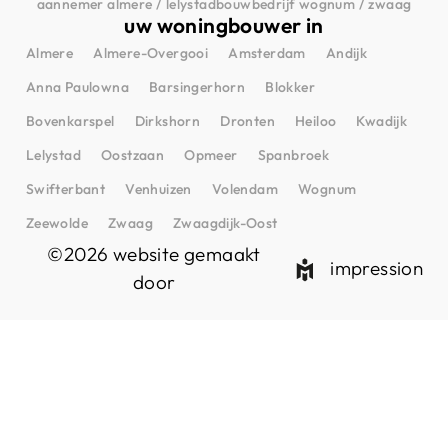
aannemer almere / lelystad
bouwbedrijf wognum / zwaag
uw woningbouwer in
Almere
Almere-Overgooi
Amsterdam
Andijk
Anna Paulowna
Barsingerhorn
Blokker
Bovenkarspel
Dirkshorn
Dronten
Heiloo
Kwadijk
Lelystad
Oostzaan
Opmeer
Spanbroek
Swifterbant
Venhuizen
Volendam
Wognum
Zeewolde
Zwaag
Zwaagdijk-Oost
©2026 website gemaakt
impression
door