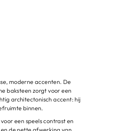
isse, moderne accenten. De
ine baksteen zorgt voor een
tig architectonisch accent: hij
eefruimte binnen.
 voor een speels contrast en
es en de nette afwerking van