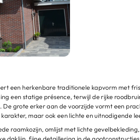
eert een herkenbare traditionele kapvorm met fr
ng een statige présence, terwijl de rijke roodbru
 De grote erker aan de voorzijde vormt een prach
ra karakter, maar ook een lichte en uitnodigende l
de raamkozijn, omlijst met lichte gevelbekleding,
ke daklijn, fijne detaillering in de gootconstructi