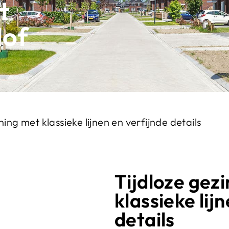
t
Hof
ing met klassieke lijnen en verfijnde details
Tijdloze gez
klassieke lij
details