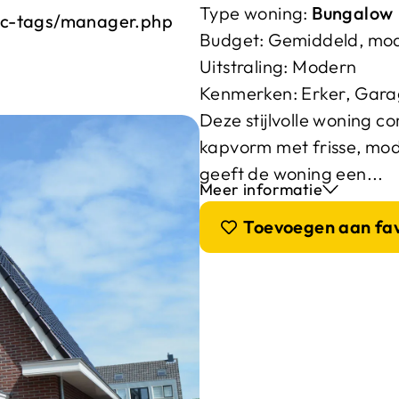
Type woning:
Bungalow
ic-tags/manager.php
Budget:
Gemiddeld, mo
Uitstraling:
Modern
Kenmerken:
Erker
,
Gara
Deze stijlvolle woning c
kapvorm met frisse, mod
geeft de woning een...
Meer informatie
Toevoegen aan fa