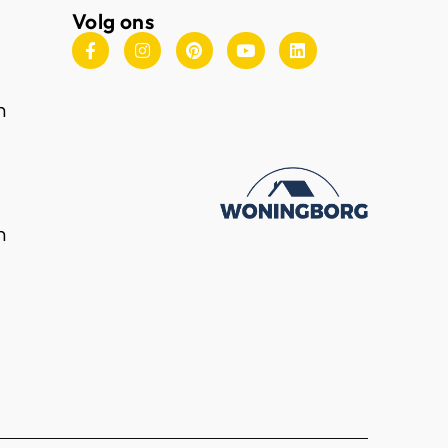
Volg ons
n
n