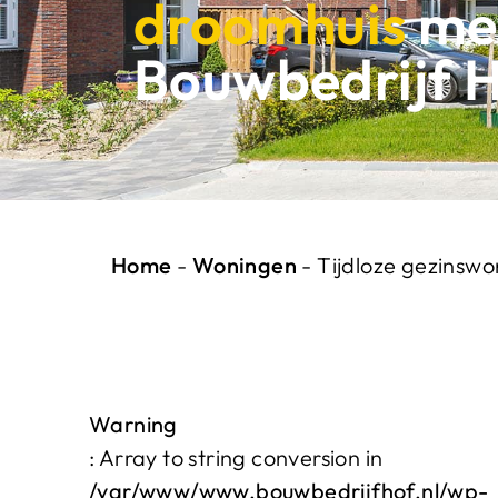
droomhuis
me
Bouwbedrijf 
Home
-
Woningen
-
Tijdloze gezinswon
Warning
: Array to string conversion in
/var/www/www.bouwbedrijfhof.nl/wp-