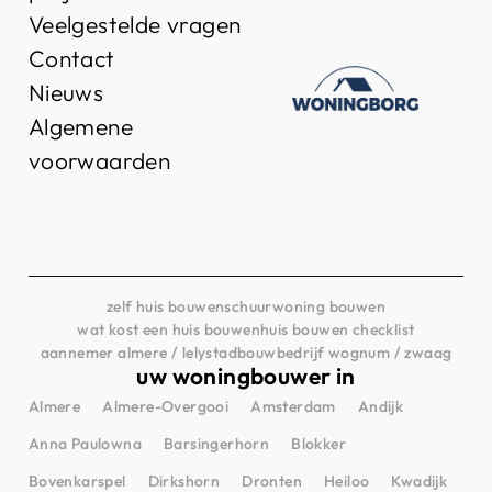
Veelgestelde vragen
Contact
Nieuws
Algemene
voorwaarden
zelf huis bouwen
schuurwoning bouwen
wat kost een huis bouwen
huis bouwen checklist
aannemer almere / lelystad
bouwbedrijf wognum / zwaag
uw woningbouwer in
Almere
Almere-Overgooi
Amsterdam
Andijk
Anna Paulowna
Barsingerhorn
Blokker
Bovenkarspel
Dirkshorn
Dronten
Heiloo
Kwadijk