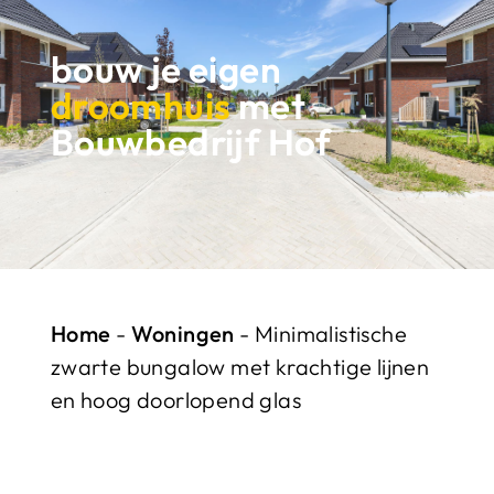
bouw je eigen
droomhuis
met
Bouwbedrijf Hof
Home
-
Woningen
-
Minimalistische
zwarte bungalow met krachtige lijnen
en hoog doorlopend glas