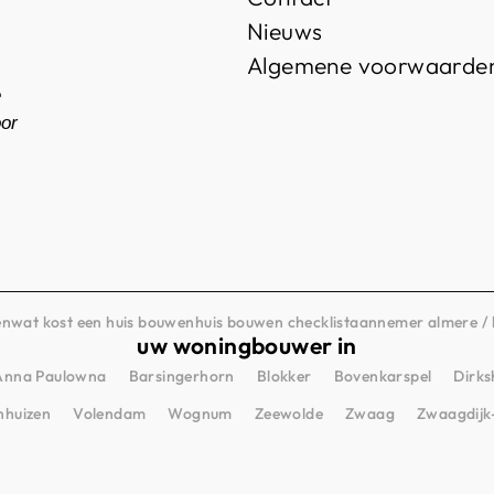
Nieuws
Algemene voorwaarde
e
oor
en
wat kost een huis bouwen
huis bouwen checklist
aannemer almere / 
uw woningbouwer in
Anna Paulowna
Barsingerhorn
Blokker
Bovenkarspel
Dirks
nhuizen
Volendam
Wognum
Zeewolde
Zwaag
Zwaagdijk