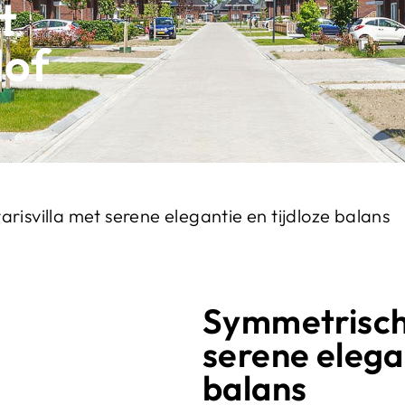
t
Hof
risvilla met serene elegantie en tijdloze balans
Symmetrische
serene elegan
balans