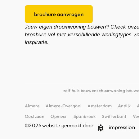
brochure aanvragen
Jouw eigen droomwoning bouwen? Check onz
brochure vol met verschillende woningtypes v
inspiratie.
zelf huis bouwen
schuurwoning bouw
Almere
Almere-Overgooi
Amsterdam
Andijk
Oostzaan
Opmeer
Spanbroek
Swifterbant
Ve
©2026 website gemaakt door
impression