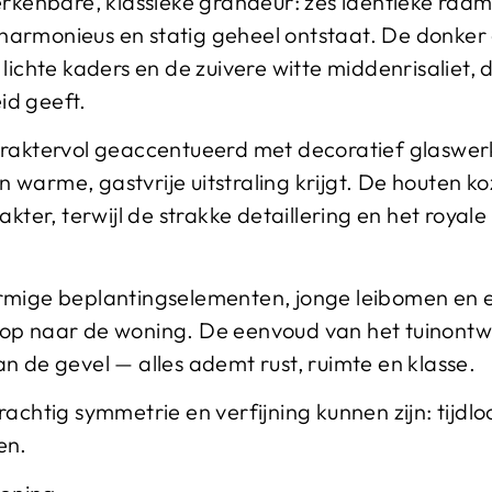
erkenbare, klassieke grandeur: zes identieke raam
harmonieus en statig geheel ontstaat. De donke
 lichte kaders en de zuivere witte middenrisaliet,
id geeft.
araktervol geaccentueerd met decoratief glaswerk 
warme, gastvrije uitstraling krijgt. De houten k
akter, terwijl de strakke detaillering en het royale
ormige beplantingselementen, jonge leibomen en 
op naar de woning. De eenvoud van het tuinontwer
n de gevel — alles ademt rust, ruimte en klasse.
achtig symmetrie en verfijning kunnen zijn: tijdlo
en.