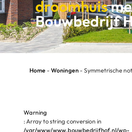
droomhuis
me
Bouwbedrijf 
Home
-
Woningen
-
Symmetrische nota
Warning
: Array to string conversion in
/var/www/www.bouwbedrijfhof.nl/wp-