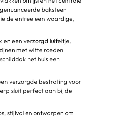
vlakken omlijsten het centrale
r genuanceerde baksteen
 die de entree een waardige,
en een verzorgd luifeltje,
ozijnen met witte roeden
 schilddak het huis een
een verzorgde bestrating voor
p sluit perfect aan bij de
os, stijlvol en ontworpen om