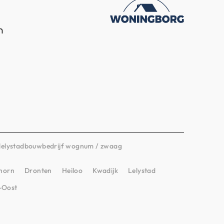
n
lelystad
bouwbedrijf wognum / zwaag
horn
Dronten
Heiloo
Kwadijk
Lelystad
-Oost