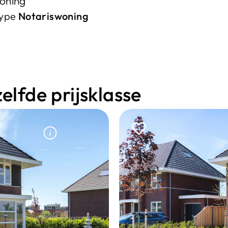
oning
type
Notariswoning
lfde prijsklasse