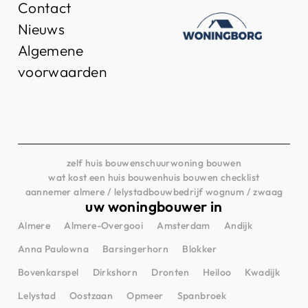
Contact
Nieuws
Algemene
voorwaarden
zelf huis bouwen
schuurwoning bouwen
wat kost een huis bouwen
huis bouwen checklist
aannemer almere / lelystad
bouwbedrijf wognum / zwaag
uw woningbouwer in
Almere
Almere-Overgooi
Amsterdam
Andijk
Anna Paulowna
Barsingerhorn
Blokker
Bovenkarspel
Dirkshorn
Dronten
Heiloo
Kwadijk
Lelystad
Oostzaan
Opmeer
Spanbroek