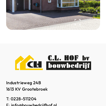
Industrieweg 24B
1613 KV Grootebroek
T:
0228-511204
E
:
info@bouwbedrijfhof.nl