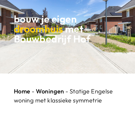
bouw je eigen
droomhuis
met
Bouwbedrijf Hof
Home
-
Woningen
-
Statige Engelse
woning met klassieke symmetrie