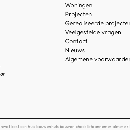
Woningen
Projecten
Gerealiseerde projecte
Veelgestelde vragen
Contact
Nieuws
Algemene voorwaarde
e
oor
en
wat kost een huis bouwen
huis bouwen checklist
aannemer almere / 