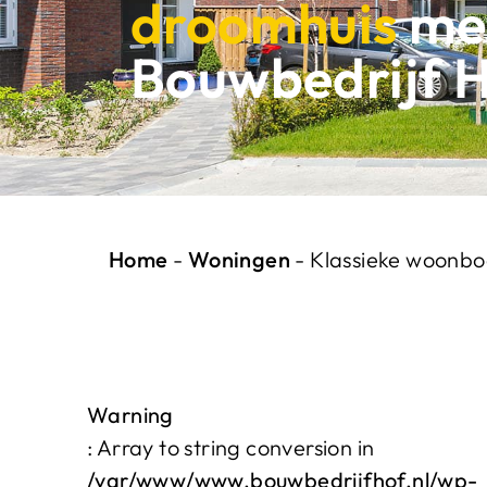
droomhuis
me
Bouwbedrijf 
Home
-
Woningen
-
Klassieke woonbo
Warning
: Array to string conversion in
/var/www/www.bouwbedrijfhof.nl/wp-