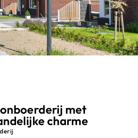
oonboerderij met
andelijke charme
erij