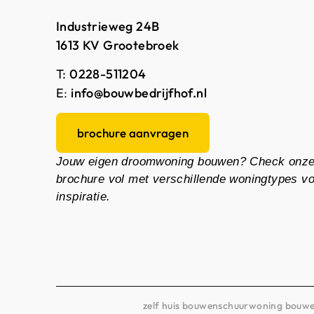
Industrieweg 24B
1613 KV Grootebroek
T:
0228-511204
E
:
info@bouwbedrijfhof.nl
brochure aanvragen
Jouw eigen droomwoning bouwen? Check onz
brochure vol met verschillende woningtypes v
inspiratie.
zelf huis bouwen
schuurwoning bouw