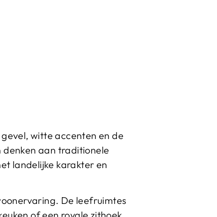
 gevel, witte accenten en de
en denken aan traditionele
t landelijke karakter en
 woonervaring. De leefruimtes
euken of een royale zithoek.