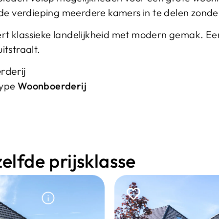
 de verdieping meerdere kamers in te delen zonder
 klassieke landelijkheid met modern gemak. Een 
tstraalt.
rderij
type
Woonboerderij
lfde prijsklasse