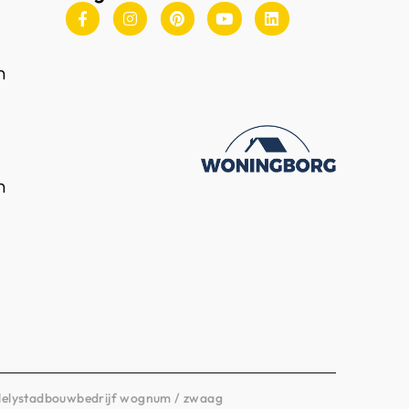
n
n
lelystad
bouwbedrijf wognum / zwaag