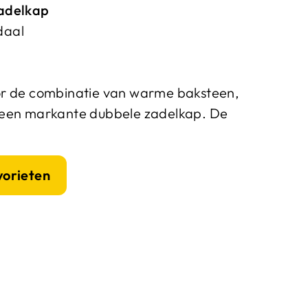
adelkap
daal
or de combinatie van warme baksteen,
 een markante dubbele zadelkap. De
vorieten