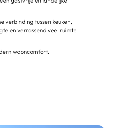
en gastvrije en landelijke
me verbinding tussen keuken,
te en verrassend veel ruimte
modern wooncomfort.