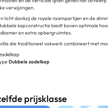
rasten en de verticale lijnen geven het ontwerp e
eke verwijzingen.
n licht dankzij de royale raampartijen en de slim
bbele kapconstructie biedt boven optimale hoog
adkamer en extra opbergruimtes.
 villa die traditioneel vakwerk combineert met 
zadelkap
type
Dubbele zadelkap
lfde prijsklasse