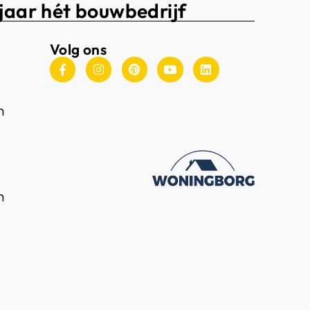
jaar hét bouwbedrijf
Volg ons
n
n