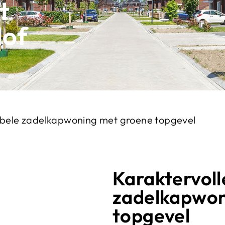
t
Hof
bbele zadelkapwoning met groene topgevel
Karaktervoll
zadelkapwon
topgevel