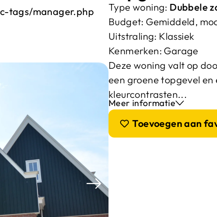
Type woning:
Dubbele z
ic-tags/manager.php
Budget:
Gemiddeld, mo
Uitstraling:
Klassiek
Kenmerken:
Garage
Deze woning valt op do
een groene topgevel en
kleurcontrasten...
Meer informatie
Toevoegen aan fa