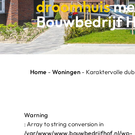
droomhuis
me
Bouwbedrijf 
Home
-
Woningen
-
Karaktervolle du
Warning
: Array to string conversion in
/var/www/www.bouwbedrijfhof.nl/wp-