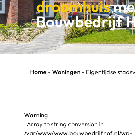
droomhuis
me
Bouwbedrijf 
Home
-
Woningen
-
Eigentijdse stadsv
Warning
: Array to string conversion in
/var/www/www.bouwbedrijfhof.nl/wp-