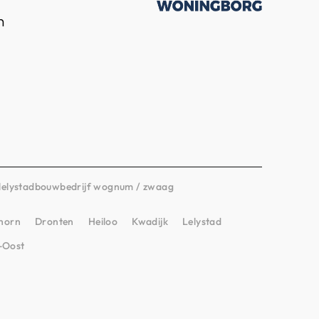
n
lelystad
bouwbedrijf wognum / zwaag
horn
Dronten
Heiloo
Kwadijk
Lelystad
-Oost