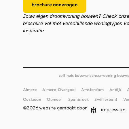
brochure aanvragen
Jouw eigen droomwoning bouwen? Check onz
brochure vol met verschillende woningtypes v
inspiratie.
zelf huis bouwen
schuurwoning bouw
Almere
Almere-Overgooi
Amsterdam
Andijk
Oostzaan
Opmeer
Spanbroek
Swifterbant
Ve
©2026 website gemaakt door
impression