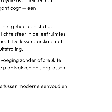
 royale overstekken het
legant oogt — een
het geheel een statige
ichte sfeer in de leefruimtes,
houdt. De lessenaarskap met
itstraling.
evoeging zonder afbreuk te
de plantvakken en siergrassen,
lans tussen moderne eenvoud en