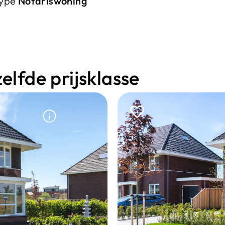
type
Notariswoning
lfde prijsklasse