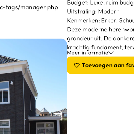
Budget:
Luxe, ruim budg
ic-tags/manager.php
Uitstraling:
Modern
Kenmerken:
Erker
,
Schuu
Deze moderne herenwonin
grandeur uit. De donke
krachtig fundament, terwi
Meer informatie
Toevoegen aan fa