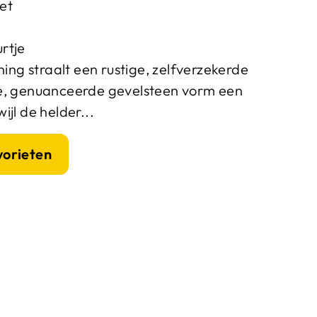
et
rtje
g straalt een rustige, zelfverzekerde
re, genuanceerde gevelsteen vorm een
jl de helder...
vorieten