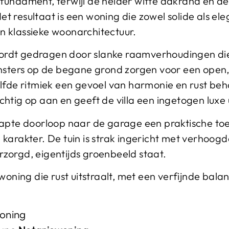
fundament, terwijl de helder witte dakrand en de
 Het resultaat is een woning die zowel solide als e
n klassieke woonarchitectuur.
rdt gedragen door slanke raamverhoudingen die 
nsters op de begane grond zorgen voor een open, l
elfde ritmiek een gevoel van harmonie en rust be
htig op aan en geeft de villa een ingetogen luxe u
kapte doorloop naar de garage een praktische to
karakter. De tuin is strak ingericht met verhoog
zorgd, eigentijds groenbeeld staat.
 woning die rust uitstraalt, met een verfijnde ba
oning