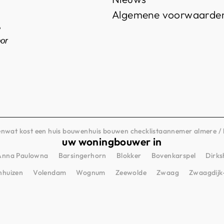
Algemene voorwaarde
e
oor
en
wat kost een huis bouwen
huis bouwen checklist
aannemer almere / 
uw woningbouwer in
Anna Paulowna
Barsingerhorn
Blokker
Bovenkarspel
Dirks
nhuizen
Volendam
Wognum
Zeewolde
Zwaag
Zwaagdijk