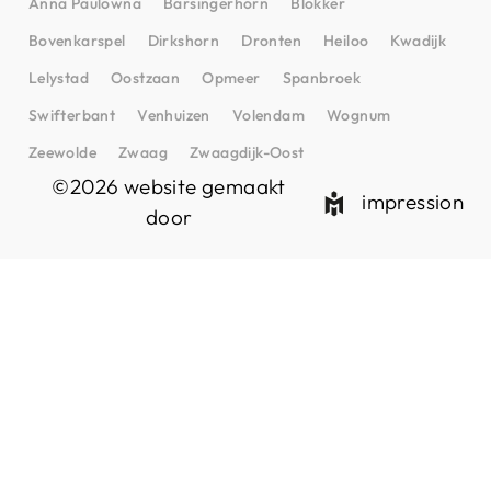
Anna Paulowna
Barsingerhorn
Blokker
Bovenkarspel
Dirkshorn
Dronten
Heiloo
Kwadijk
Lelystad
Oostzaan
Opmeer
Spanbroek
Swifterbant
Venhuizen
Volendam
Wognum
Zeewolde
Zwaag
Zwaagdijk-Oost
©2026 website gemaakt
impression
door