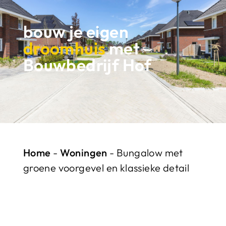
bouw je eigen
droomhuis
met
Bouwbedrijf Hof
Home
-
Woningen
-
Bungalow met
groene voorgevel en klassieke detail