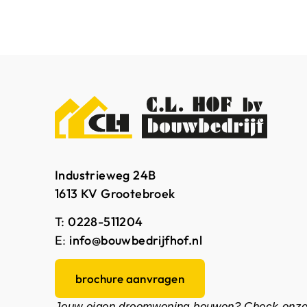
Industrieweg 24B
1613 KV Grootebroek
T:
0228-511204
E
:
info@bouwbedrijfhof.nl
brochure aanvragen
Jouw eigen droomwoning bouwen? Check onz