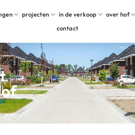
ngen
projecten
in de verkoop
over hof
contact
t
Hof