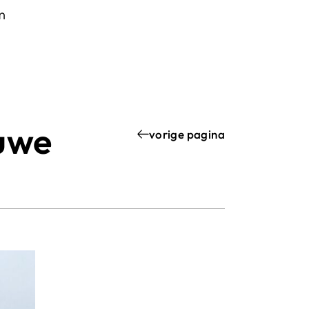
m
euwe
vorige pagina