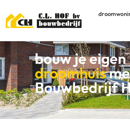
droomwoni
bouw je eigen
droomhuis
me
Bouwbedrijf 