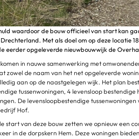
huld waardoor de bouw officieel van start kan ga
echterland. Met als doel om op deze locatie 1
e eerder opgeleverde nieuwbouwwijk de Overha
gekomen in nauwe samenwerking met omwonende
at zowel de naam van het net opgeleverde wonin
volledig aan op de naastgelegen wijk. Het plan be
stendige tussenwoningen, 4 levensloop bestendig
ngen. De levensloopbestendige tussenwoningen wo
drijf Hof.
 start van deze bouw zetten we opnieuw een con
keer in de dorpskern Hem. Deze woningen bieden