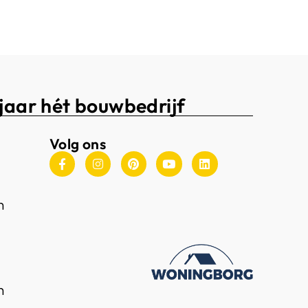
jaar hét bouwbedrijf
Volg ons
n
n